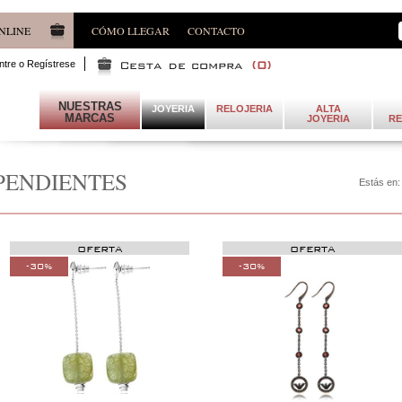
NLINE
CÓMO LLEGAR
CONTACTO
ntre o Regístrese
(
0
)
NUESTRAS
JOYERIA
RELOJERIA
ALTA
MARCAS
JOYERIA
RE
PENDIENTES
Estás en
OFERTA
OFERTA
-30%
-30%