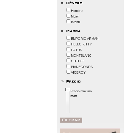
Género
Hombre
Mujer
Infantil
Marca
EMPORIO ARMANI
HELLO KITTY
LOTUS
MONTBLANC
OUTLET
PIANEGONDA
VICEROY
Precio
Precio máximo:
max