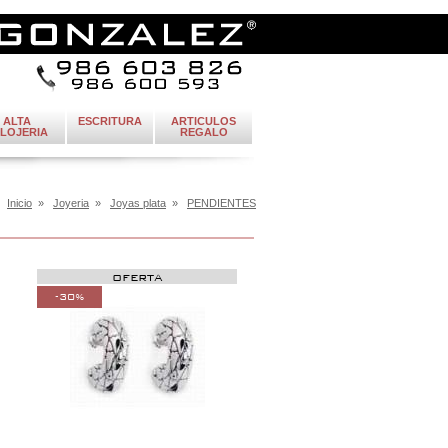
ALTA
ESCRITURA
ARTICULOS
LOJERIA
REGALO
:
Inicio
»
Joyeria
»
Joyas plata
»
PENDIENTES
OFERTA
-30%