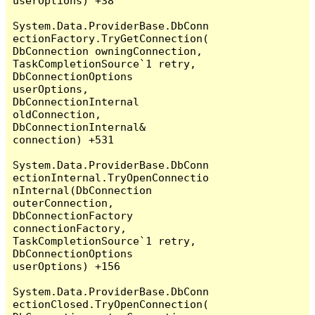
userOptions) +38

System.Data.ProviderBase.DbConn
ectionFactory.TryGetConnection(
DbConnection owningConnection, 
TaskCompletionSource`1 retry, 
DbConnectionOptions 
userOptions, 
DbConnectionInternal 
oldConnection, 
DbConnectionInternal& 
connection) +531

System.Data.ProviderBase.DbConn
ectionInternal.TryOpenConnectio
nInternal(DbConnection 
outerConnection, 
DbConnectionFactory 
connectionFactory, 
TaskCompletionSource`1 retry, 
DbConnectionOptions 
userOptions) +156

System.Data.ProviderBase.DbConn
ectionClosed.TryOpenConnection(