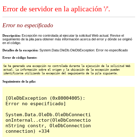
Error de servidor en la aplicación '/'.
Error no especificado
Descripción:
Excepción no controlada al ejecutar la solicitud Web actual. Revise el
seguimiento de la pila para obtener más información acerca del error y dónde se originó
en el código.
Detalles de la excepción:
System.Data.OleDb.OleDbException: Error no especificado
Error de código fuente:
Se ha generado una excepción no controlada durante la ejecución de la solicitud Web
actual. La información sobre el origen y la ubicación de la excepción pueden
identificarse utilizando la excepción del seguimiento de la pila siguiente.
Seguimiento de la pila:
[OleDbException (0x80004005): 
Error no especificado]

System.Data.OleDb.OleDbConnecti
onInternal..ctor(OleDbConnectio
nString constr, OleDbConnection 
connection) +334
