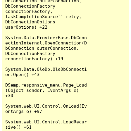
DbConnection outerConnection, 
DbConnectionFactory 
connectionFactory, 
TaskCompletionSource`1 retry, 
DbConnectionOptions 
userOptions) +22

System.Data.ProviderBase.DbConn
ectionInternal.OpenConnection(D
bConnection outerConnection, 
DbConnectionFactory 
connectionFactory) +19

System.Data.OleDb.OleDbConnecti
on.Open() +43

DSemp.responsive_menu.Page_Load
(Object sender, EventArgs e) 
+30

System.Web.UI.Control.OnLoad(Ev
entArgs e) +97

System.Web.UI.Control.LoadRecur
sive() +61
