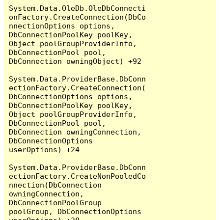
System.Data.OleDb.OleDbConnecti
onFactory.CreateConnection(DbCo
nnectionOptions options, 
DbConnectionPoolKey poolKey, 
Object poolGroupProviderInfo, 
DbConnectionPool pool, 
DbConnection owningObject) +92

System.Data.ProviderBase.DbConn
ectionFactory.CreateConnection(
DbConnectionOptions options, 
DbConnectionPoolKey poolKey, 
Object poolGroupProviderInfo, 
DbConnectionPool pool, 
DbConnection owningConnection, 
DbConnectionOptions 
userOptions) +24

System.Data.ProviderBase.DbConn
ectionFactory.CreateNonPooledCo
nnection(DbConnection 
owningConnection, 
DbConnectionPoolGroup 
poolGroup, DbConnectionOptions 