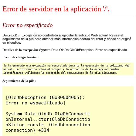
Error de servidor en la aplicación '/'.
Error no especificado
Descripción:
Excepción no controlada al ejecutar la solicitud Web actual. Revise el
seguimiento de la pila para obtener más información acerca del error y dónde se originó
en el código.
Detalles de la excepción:
System.Data.OleDb.OleDbException: Error no especificado
Error de código fuente:
Se ha generado una excepción no controlada durante la ejecución de la solicitud Web
actual. La información sobre el origen y la ubicación de la excepción pueden
identificarse utilizando la excepción del seguimiento de la pila siguiente.
Seguimiento de la pila:
[OleDbException (0x80004005): 
Error no especificado]

System.Data.OleDb.OleDbConnecti
onInternal..ctor(OleDbConnectio
nString constr, OleDbConnection 
connection) +334
