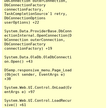
DbConnection outerConnection, 
DbConnectionFactory 
connectionFactory, 
TaskCompletionSource`1 retry, 
DbConnectionOptions 
userOptions) +22

System.Data.ProviderBase.DbConn
ectionInternal.OpenConnection(D
bConnection outerConnection, 
DbConnectionFactory 
connectionFactory) +19

System.Data.OleDb.OleDbConnecti
on.Open() +43

DSemp.responsive_menu.Page_Load
(Object sender, EventArgs e) 
+30

System.Web.UI.Control.OnLoad(Ev
entArgs e) +97

System.Web.UI.Control.LoadRecur
sive() +61
