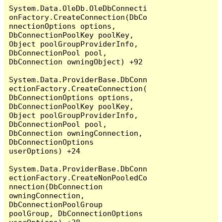
System.Data.OleDb.OleDbConnecti
onFactory.CreateConnection(DbCo
nnectionOptions options, 
DbConnectionPoolKey poolKey, 
Object poolGroupProviderInfo, 
DbConnectionPool pool, 
DbConnection owningObject) +92

System.Data.ProviderBase.DbConn
ectionFactory.CreateConnection(
DbConnectionOptions options, 
DbConnectionPoolKey poolKey, 
Object poolGroupProviderInfo, 
DbConnectionPool pool, 
DbConnection owningConnection, 
DbConnectionOptions 
userOptions) +24

System.Data.ProviderBase.DbConn
ectionFactory.CreateNonPooledCo
nnection(DbConnection 
owningConnection, 
DbConnectionPoolGroup 
poolGroup, DbConnectionOptions 