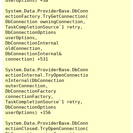
userOptions) +38

System.Data.ProviderBase.DbConn
ectionFactory.TryGetConnection(
DbConnection owningConnection, 
TaskCompletionSource`1 retry, 
DbConnectionOptions 
userOptions, 
DbConnectionInternal 
oldConnection, 
DbConnectionInternal& 
connection) +531

System.Data.ProviderBase.DbConn
ectionInternal.TryOpenConnectio
nInternal(DbConnection 
outerConnection, 
DbConnectionFactory 
connectionFactory, 
TaskCompletionSource`1 retry, 
DbConnectionOptions 
userOptions) +156

System.Data.ProviderBase.DbConn
ectionClosed.TryOpenConnection(