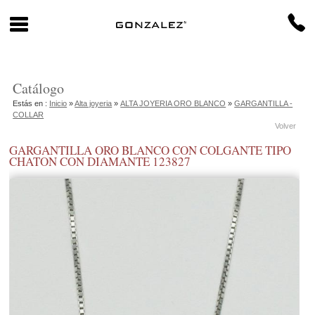
Catálogo
Estás en :
Inicio
»
Alta joyeria
»
ALTA JOYERIA ORO BLANCO
»
GARGANTILLA -
COLLAR
Volver
GARGANTILLA ORO BLANCO CON COLGANTE TIPO
CHATON CON DIAMANTE 123827