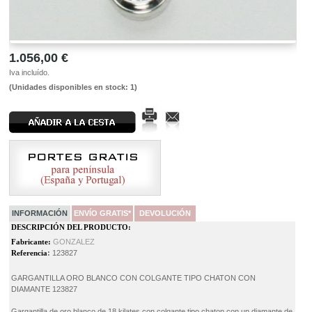
1.056,00 €
Iva incluído.
(Unidades disponibles en stock: 1)
INFORMACIÓN
ENVÍO GRATIS*
DEVOLUCIÓN
DESCRIPCIÓN DEL PRODUCTO:
Fabricante:
GONZALEZ
Referencia
:
123827
GARGANTILLA ORO BLANCO CON COLGANTE TIPO CHATON CON
DIAMANTE 123827
Gargantilla de oro blanco de 18 kilates con colgante tipo chaton con un diamante de