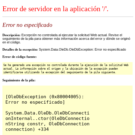
Error de servidor en la aplicación '/'.
Error no especificado
Descripción:
Excepción no controlada al ejecutar la solicitud Web actual. Revise el
seguimiento de la pila para obtener más información acerca del error y dónde se originó
en el código.
Detalles de la excepción:
System.Data.OleDb.OleDbException: Error no especificado
Error de código fuente:
Se ha generado una excepción no controlada durante la ejecución de la solicitud Web
actual. La información sobre el origen y la ubicación de la excepción pueden
identificarse utilizando la excepción del seguimiento de la pila siguiente.
Seguimiento de la pila:
[OleDbException (0x80004005): 
Error no especificado]

System.Data.OleDb.OleDbConnecti
onInternal..ctor(OleDbConnectio
nString constr, OleDbConnection 
connection) +334
