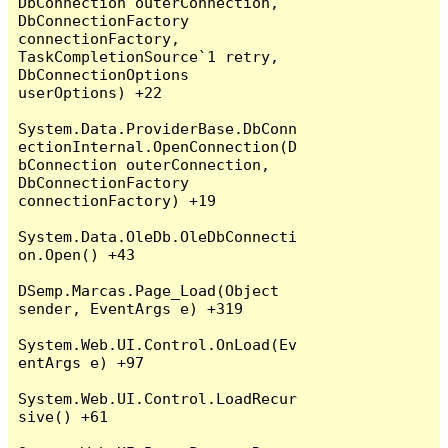
DbConnection outerConnection, 
DbConnectionFactory 
connectionFactory, 
TaskCompletionSource`1 retry, 
DbConnectionOptions 
userOptions) +22

System.Data.ProviderBase.DbConn
ectionInternal.OpenConnection(D
bConnection outerConnection, 
DbConnectionFactory 
connectionFactory) +19

System.Data.OleDb.OleDbConnecti
on.Open() +43

DSemp.Marcas.Page_Load(Object 
sender, EventArgs e) +319

System.Web.UI.Control.OnLoad(Ev
entArgs e) +97

System.Web.UI.Control.LoadRecur
sive() +61
