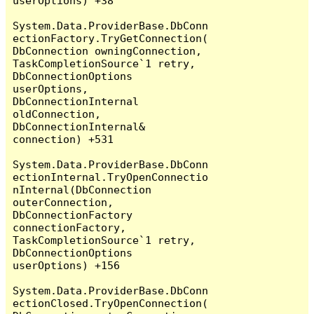
userOptions) +38

System.Data.ProviderBase.DbConn
ectionFactory.TryGetConnection(
DbConnection owningConnection, 
TaskCompletionSource`1 retry, 
DbConnectionOptions 
userOptions, 
DbConnectionInternal 
oldConnection, 
DbConnectionInternal& 
connection) +531

System.Data.ProviderBase.DbConn
ectionInternal.TryOpenConnectio
nInternal(DbConnection 
outerConnection, 
DbConnectionFactory 
connectionFactory, 
TaskCompletionSource`1 retry, 
DbConnectionOptions 
userOptions) +156

System.Data.ProviderBase.DbConn
ectionClosed.TryOpenConnection(