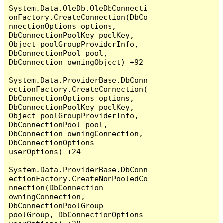
System.Data.OleDb.OleDbConnecti
onFactory.CreateConnection(DbCo
nnectionOptions options, 
DbConnectionPoolKey poolKey, 
Object poolGroupProviderInfo, 
DbConnectionPool pool, 
DbConnection owningObject) +92

System.Data.ProviderBase.DbConn
ectionFactory.CreateConnection(
DbConnectionOptions options, 
DbConnectionPoolKey poolKey, 
Object poolGroupProviderInfo, 
DbConnectionPool pool, 
DbConnection owningConnection, 
DbConnectionOptions 
userOptions) +24

System.Data.ProviderBase.DbConn
ectionFactory.CreateNonPooledCo
nnection(DbConnection 
owningConnection, 
DbConnectionPoolGroup 
poolGroup, DbConnectionOptions 