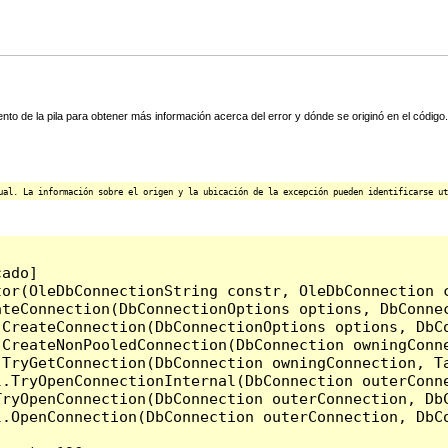
ento de la pila para obtener más información acerca del error y dónde se originó en el código.
ual. La información sobre el origen y la ubicación de la excepción pueden identificarse ut
ado]

or(OleDbConnectionString constr, OleDbConnection c
ateConnection(DbConnectionOptions options, DbConnec
.CreateConnection(DbConnectionOptions options, DbC
CreateNonPooledConnection(DbConnection owningConne
.TryGetConnection(DbConnection owningConnection, T
l.TryOpenConnectionInternal(DbConnection outerConn
TryOpenConnection(DbConnection outerConnection, DbC
.OpenConnection(DbConnection outerConnection, DbCo