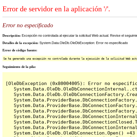
Error de servidor en la aplicación '/'.
Error no especificado
Descripción:
Excepción no controlada al ejecutar la solicitud Web actual. Revise el seguimi
Detalles de la excepción:
System.Data.OleDb.OleDbException: Error no especificado
Error de código fuente:
Se ha generado una excepción no controlada durante la ejecución de la solicitud Web act
Seguimiento de la pila:
[OleDbException (0x80004005): Error no especific
   System.Data.OleDb.OleDbConnectionInternal..ct
   System.Data.OleDb.OleDbConnectionFactory.Cre
   System.Data.ProviderBase.DbConnectionFactory
   System.Data.ProviderBase.DbConnectionFactory.
   System.Data.ProviderBase.DbConnectionFactory
   System.Data.ProviderBase.DbConnectionInterna
   System.Data.ProviderBase.DbConnectionClosed.
   System.Data.ProviderBase.DbConnectionInternal
   System.Data.OleDb.OleDbConnection.Open() +43
