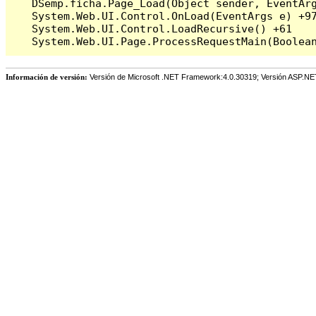
   DSemp.ficha.Page_Load(Object sender, EventArg
   System.Web.UI.Control.OnLoad(EventArgs e) +97
   System.Web.UI.Control.LoadRecursive() +61

Información de versión:
Versión de Microsoft .NET Framework:4.0.30319; Versión ASP.NE