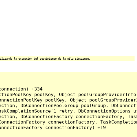
ilizando la excepción del seguimiento de la pila siguiente.
onnection) +334

tionPoolKey poolKey, Object poolGroupProviderInfo,
onnectionPoolKey poolKey, Object poolGroupProvider
ction, DbConnectionPoolGroup poolGroup, DbConnecti
askCompletionSource`1 retry, DbConnectionOptions u
ection, DbConnectionFactory connectionFactory, Tas
onnectionFactory connectionFactory, TaskCompletion
nnectionFactory connectionFactory) +19
