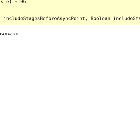
s e) +196



T:4.8.4797.0