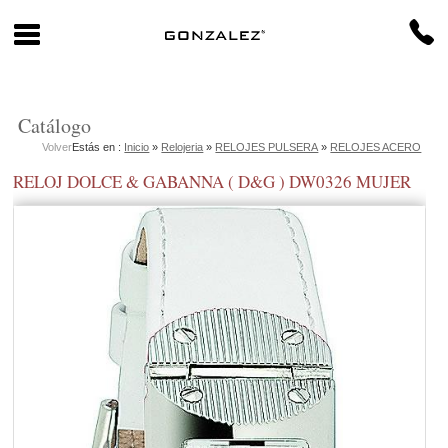
Catálogo
Volver
Estás en :
Inicio
»
Relojeria
»
RELOJES PULSERA
»
RELOJES ACERO
RELOJ DOLCE & GABANNA ( D&G ) DW0326 MUJER