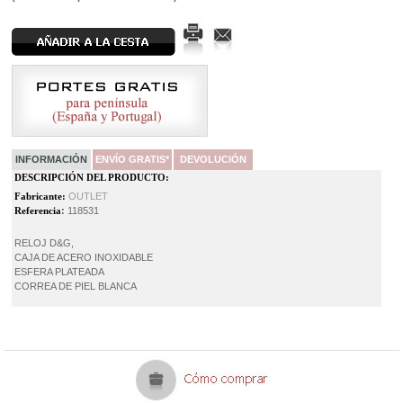
INFORMACIÓN
ENVÍO GRATIS*
DEVOLUCIÓN
DESCRIPCIÓN DEL PRODUCTO:
Fabricante:
OUTLET
Referencia
:
118531
RELOJ D&G,
CAJA DE ACERO INOXIDABLE
ESFERA PLATEADA
CORREA DE PIEL BLANCA