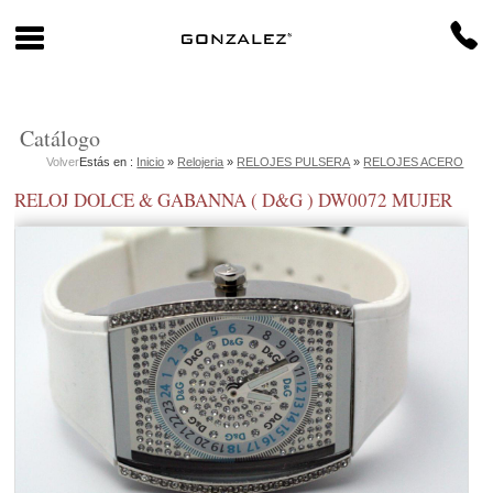
Catálogo
Volver
Estás en :
Inicio
»
Relojeria
»
RELOJES PULSERA
»
RELOJES ACERO
RELOJ DOLCE & GABANNA ( D&G ) DW0072 MUJER