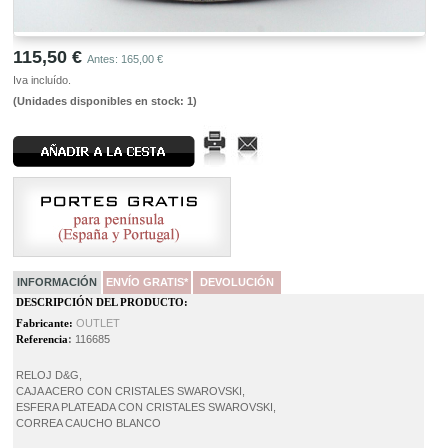
115,50 €
Antes: 165,00 €
Iva incluído.
(Unidades disponibles en stock: 1)
INFORMACIÓN
ENVÍO GRATIS*
DEVOLUCIÓN
DESCRIPCIÓN DEL PRODUCTO:
Fabricante:
OUTLET
Referencia
:
116685
RELOJ D&G,
CAJA ACERO CON CRISTALES SWAROVSKI,
ESFERA PLATEADA CON CRISTALES SWAROVSKI,
CORREA CAUCHO BLANCO