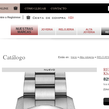
NLINE
CÓMO LLEGAR
CONTACTO
ntre o Regístrese
(
0
)
NUESTRAS
JOYERIA
RELOJERIA
ALTA
MARCAS
JOYERIA
RE
Catálogo
Estás en :
Inicio
»
Alta relojeria
»
RELOJES
RE
NUEVO
Kh
82
Iva i
(Uni