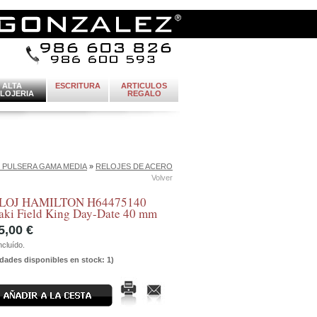
ALTA
ESCRITURA
ARTICULOS
LOJERIA
REGALO
 PULSERA GAMA MEDIA
»
RELOJES DE ACERO
Volver
LOJ HAMILTON H64475140
aki Field King Day-Date 40 mm
5,00 €
ncluído.
dades disponibles en stock: 1)