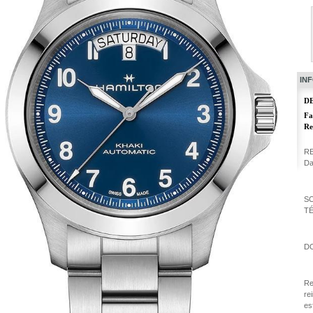
IN
D
Fa
Re
RE
Da
S
T
D
Re
re
es