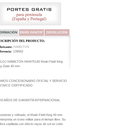
FORMACIÓN
ENVÍO GRATIS*
DEVOLUCIÓN
ESCRIPCIÓN DEL PRODUCTO:
bricante:
HAMILTON
ferencia
:
139062
LOJ HAMILTON H64475140 Khaki Field King
y-Date 40 mm
OMOS CONCESIONARIO OFICIAL Y SERVICIO
ÉCNICO CERTIFICADO
OS AÑOS DE GARANTÍA INTERNACIONAL
sistente y refinado, el Khaki Field King 40 mm
interpreta un icono militar para el tiempo libre. Su
fera cepillada con efecto rayos de sol en color