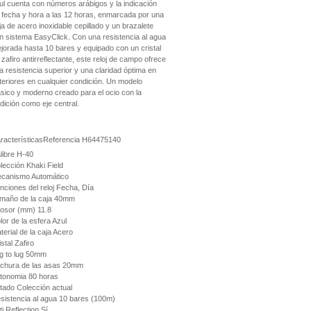
ul cuenta con números arábigos y la indicación
 fecha y hora a las 12 horas, enmarcada por una
ja de acero inoxidable cepillado y un brazalete
n sistema EasyClick. Con una resistencia al agua
jorada hasta 10 bares y equipado con un cristal
 zafiro antirreflectante, este reloj de campo ofrece
a resistencia superior y una claridad óptima en
teriores en cualquier condición. Un modelo
ásico y moderno creado para el ocio con la
adición como eje central.
racterísticas
Referencia
H64475140
libre
H-40
lección
Khaki Field
canismo
Automático
nciones del reloj
Fecha, Día
maño de la caja
40mm
osor (mm)
11.8
lor de la esfera
Azul
terial de la caja
Acero
istal
Zafiro
g to lug
50mm
chura de las asas
20mm
tonomia
80 horas
tado
Colección actual
sistencia al agua
10 bares (100m)
ti Reflection
Sí