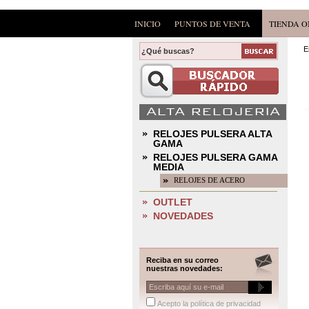
INICIO
PUNTOS DE VENTA
TIENDA O
E
ALTA RELOJERIA
RELOJES PULSERA ALTA
GAMA
RELOJES PULSERA GAMA
MEDIA
RELOJES DE ACERO
OUTLET
NOVEDADES
Reciba en su correo
nuestras novedades:
Acepto la política de privacidad