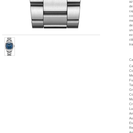
az
de
ca
co
me
de
un
ex
cl
tr
Ca
Ca
Co
Me
Fu
Ta
Gr
Co
Ma
Cr
Lu
An
Au
Es
Re
An