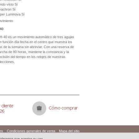
ndo visto
Sí
vachron
Sí
per Luminova
Sí
vimiento
40
 H-40 es un movimiento automático de tres agujas
n función día-fecha en el centro que muestra los
as de la semana sin abreviar. Con una reserva de
rcha de 80 horas, mantiene la constancia y la
ecisión del tiempo en los relojes de nuestras
lecciones.
ies
Condiciones generales de venta
Mapa del sitio
onsideramos que aceptas su uso.