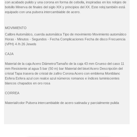
con acabado pulido y una corona en forma de cebolla, inspiradas en los relojes de
bolsillo Minerva de finales del siglo XIX y principios del XX. Este reloj también está
equipado con una pulsera intercambiable de acero.
MOVIMIENTO
Calibre
Automático, cuerda automática
Tipo de movimiento
Movimiento automático
Horas - Minutos - Segundos - Fecha
Complicaciones
Fecha de disco
Frecuencia
(VPH)
4
/h
26
Jewels
CAJA
Material de la caja
Acero
Diámetro/Tamaño de la caja
43
mm
Grueso del caso
11
mm
Resistente al agua
5 bar (50 m)
bar
Material del bisel
Acero
Descripción del
cristal
Tapa trasera de cristal de zafiro
Corona
Acero con emblema Montblanc
Esfera
Esfera azul con realce azul números romanos e índices luminiscentes
blancos chapados en oro rosa
CORREA
Material/color
Pulsera intercambiable de acero satinada y parcialmente pulida