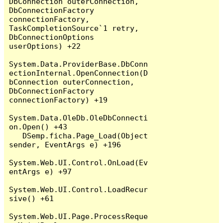
DbConnection outerConnection, 
DbConnectionFactory 
connectionFactory, 
TaskCompletionSource`1 retry, 
DbConnectionOptions 
userOptions) +22

System.Data.ProviderBase.DbConn
ectionInternal.OpenConnection(D
bConnection outerConnection, 
DbConnectionFactory 
connectionFactory) +19

System.Data.OleDb.OleDbConnecti
on.Open() +43

   DSemp.ficha.Page_Load(Object 
sender, EventArgs e) +196

System.Web.UI.Control.OnLoad(Ev
entArgs e) +97

System.Web.UI.Control.LoadRecur
sive() +61

System.Web.UI.Page.ProcessReque