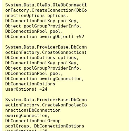
System.Data.OleDb.OleDbConnecti
onFactory.CreateConnection(DbCo
nnectionOptions options, 
DbConnectionPoolKey poolKey, 
Object poolGroupProviderInfo, 
DbConnectionPool pool, 
DbConnection owningObject) +92

System.Data.ProviderBase.DbConn
ectionFactory.CreateConnection(
DbConnectionOptions options, 
DbConnectionPoolKey poolKey, 
Object poolGroupProviderInfo, 
DbConnectionPool pool, 
DbConnection owningConnection, 
DbConnectionOptions 
userOptions) +24

System.Data.ProviderBase.DbConn
ectionFactory.CreateNonPooledCo
nnection(DbConnection 
owningConnection, 
DbConnectionPoolGroup 
poolGroup, DbConnectionOptions 