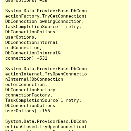
userOptions) +38

System.Data.ProviderBase.DbConn
ectionFactory.TryGetConnection(
DbConnection owningConnection, 
TaskCompletionSource`1 retry, 
DbConnectionOptions 
userOptions, 
DbConnectionInternal 
oldConnection, 
DbConnectionInternal& 
connection) +531

System.Data.ProviderBase.DbConn
ectionInternal.TryOpenConnectio
nInternal(DbConnection 
outerConnection, 
DbConnectionFactory 
connectionFactory, 
TaskCompletionSource`1 retry, 
DbConnectionOptions 
userOptions) +156

System.Data.ProviderBase.DbConn
ectionClosed.TryOpenConnection(