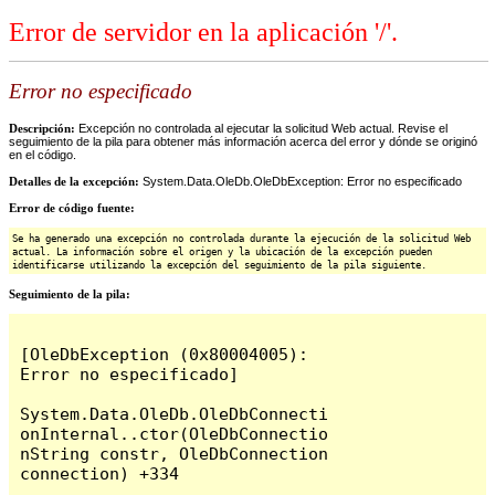
Error de servidor en la aplicación '/'.
Error no especificado
Descripción:
Excepción no controlada al ejecutar la solicitud Web actual. Revise el
seguimiento de la pila para obtener más información acerca del error y dónde se originó
en el código.
Detalles de la excepción:
System.Data.OleDb.OleDbException: Error no especificado
Error de código fuente:
Se ha generado una excepción no controlada durante la ejecución de la solicitud Web
actual. La información sobre el origen y la ubicación de la excepción pueden
identificarse utilizando la excepción del seguimiento de la pila siguiente.
Seguimiento de la pila:
[OleDbException (0x80004005): 
Error no especificado]

System.Data.OleDb.OleDbConnecti
onInternal..ctor(OleDbConnectio
nString constr, OleDbConnection 
connection) +334
