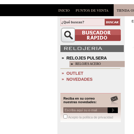
INICIO
PUNTOS DE VENTA
TIENDA O
E
RELOJERIA
RELOJES PULSERA
RELOJES ACERO
OUTLET
NOVEDADES
Reciba en su correo
nuestras novedades:
Acepto la política de privacidad