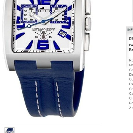
IN
D
Fa
Re
RE
Mo
Ca
Di
Co
Es
Cr
Ca
Cr
Re
2 