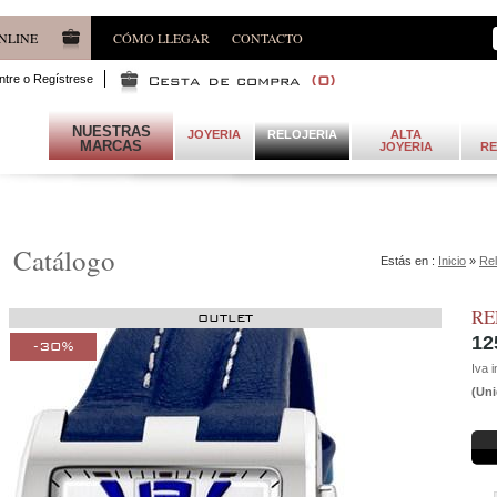
NLINE
CÓMO LLEGAR
CONTACTO
ntre o Regístrese
(
0
)
NUESTRAS
JOYERIA
RELOJERIA
ALTA
MARCAS
JOYERIA
RE
Catálogo
Estás en :
Inicio
»
Rel
RE
OUTLET
12
-30%
Iva i
(Uni