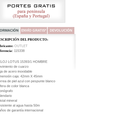
FORMACIÓN
ENVÍO GRATIS*
DEVOLUCIÓN
ESCRIPCIÓN DEL PRODUCTO:
bricante:
OUTLET
ferencia
:
115338
LOJ LOTUS 15393/1 HOMBRE
vimiento de cuarzo
ja de acero inoxidable
mensión caja: 42mm X 45mm
rrea de piel azul con pespunte blanco
fera de color blanca
onógrafo
lendario
istal mineral
sistente al agua hasta 50m
años de garantía internacional