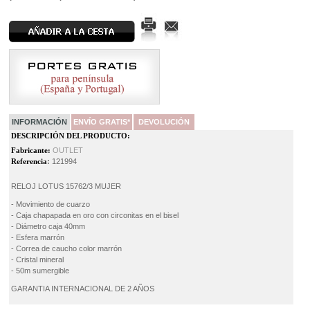
INFORMACIÓN
ENVÍO GRATIS*
DEVOLUCIÓN
DESCRIPCIÓN DEL PRODUCTO:
Fabricante:
OUTLET
Referencia
:
121994
RELOJ LOTUS 15762/3 MUJER
- Movimiento de cuarzo
- Caja chapapada en oro con circonitas en el bisel
- Diámetro caja 40mm
- Esfera marrón
- Correa de caucho color marrón
- Cristal mineral
- 50m sumergible
GARANTIA INTERNACIONAL DE 2 AÑOS