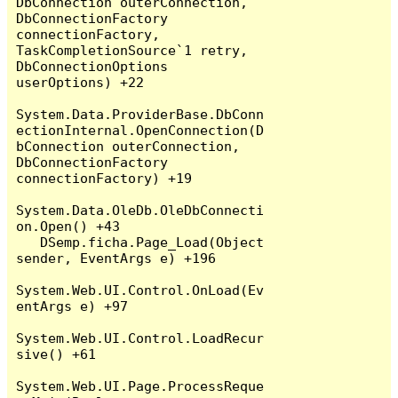
DbConnection outerConnection, 
DbConnectionFactory 
connectionFactory, 
TaskCompletionSource`1 retry, 
DbConnectionOptions 
userOptions) +22

System.Data.ProviderBase.DbConn
ectionInternal.OpenConnection(D
bConnection outerConnection, 
DbConnectionFactory 
connectionFactory) +19

System.Data.OleDb.OleDbConnecti
on.Open() +43

   DSemp.ficha.Page_Load(Object 
sender, EventArgs e) +196

System.Web.UI.Control.OnLoad(Ev
entArgs e) +97

System.Web.UI.Control.LoadRecur
sive() +61

System.Web.UI.Page.ProcessReque