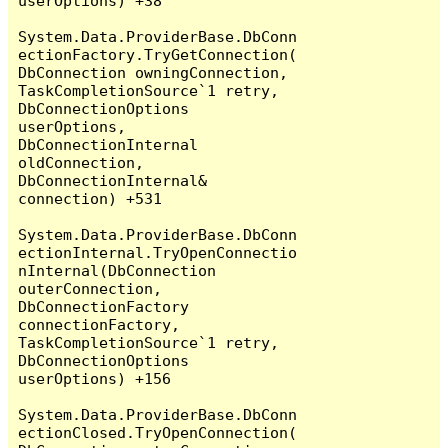
userOptions) +38

System.Data.ProviderBase.DbConn
ectionFactory.TryGetConnection(
DbConnection owningConnection, 
TaskCompletionSource`1 retry, 
DbConnectionOptions 
userOptions, 
DbConnectionInternal 
oldConnection, 
DbConnectionInternal& 
connection) +531

System.Data.ProviderBase.DbConn
ectionInternal.TryOpenConnectio
nInternal(DbConnection 
outerConnection, 
DbConnectionFactory 
connectionFactory, 
TaskCompletionSource`1 retry, 
DbConnectionOptions 
userOptions) +156

System.Data.ProviderBase.DbConn
ectionClosed.TryOpenConnection(