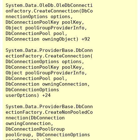
System.Data.OleDb.OleDbConnecti
onFactory.CreateConnection(DbCo
nnectionOptions options, 
DbConnectionPoolKey poolKey, 
Object poolGroupProviderInfo, 
DbConnectionPool pool, 
DbConnection owningObject) +92

System.Data.ProviderBase.DbConn
ectionFactory.CreateConnection(
DbConnectionOptions options, 
DbConnectionPoolKey poolKey, 
Object poolGroupProviderInfo, 
DbConnectionPool pool, 
DbConnection owningConnection, 
DbConnectionOptions 
userOptions) +24

System.Data.ProviderBase.DbConn
ectionFactory.CreateNonPooledCo
nnection(DbConnection 
owningConnection, 
DbConnectionPoolGroup 
poolGroup, DbConnectionOptions 