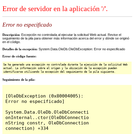
Error de servidor en la aplicación '/'.
Error no especificado
Descripción:
Excepción no controlada al ejecutar la solicitud Web actual. Revise el
seguimiento de la pila para obtener más información acerca del error y dónde se originó
en el código.
Detalles de la excepción:
System.Data.OleDb.OleDbException: Error no especificado
Error de código fuente:
Se ha generado una excepción no controlada durante la ejecución de la solicitud Web
actual. La información sobre el origen y la ubicación de la excepción pueden
identificarse utilizando la excepción del seguimiento de la pila siguiente.
Seguimiento de la pila:
[OleDbException (0x80004005): 
Error no especificado]

System.Data.OleDb.OleDbConnecti
onInternal..ctor(OleDbConnectio
nString constr, OleDbConnection 
connection) +334
