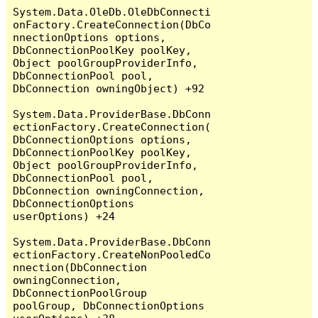
System.Data.OleDb.OleDbConnecti
onFactory.CreateConnection(DbCo
nnectionOptions options, 
DbConnectionPoolKey poolKey, 
Object poolGroupProviderInfo, 
DbConnectionPool pool, 
DbConnection owningObject) +92

System.Data.ProviderBase.DbConn
ectionFactory.CreateConnection(
DbConnectionOptions options, 
DbConnectionPoolKey poolKey, 
Object poolGroupProviderInfo, 
DbConnectionPool pool, 
DbConnection owningConnection, 
DbConnectionOptions 
userOptions) +24

System.Data.ProviderBase.DbConn
ectionFactory.CreateNonPooledCo
nnection(DbConnection 
owningConnection, 
DbConnectionPoolGroup 
poolGroup, DbConnectionOptions 