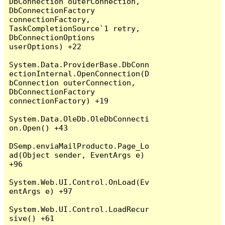
DbConnection outerConnection, 
DbConnectionFactory 
connectionFactory, 
TaskCompletionSource`1 retry, 
DbConnectionOptions 
userOptions) +22

System.Data.ProviderBase.DbConn
ectionInternal.OpenConnection(D
bConnection outerConnection, 
DbConnectionFactory 
connectionFactory) +19

System.Data.OleDb.OleDbConnecti
on.Open() +43

DSemp.enviaMailProducto.Page_Lo
ad(Object sender, EventArgs e) 
+96

System.Web.UI.Control.OnLoad(Ev
entArgs e) +97

System.Web.UI.Control.LoadRecur
sive() +61
