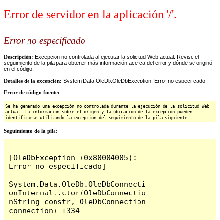
Error de servidor en la aplicación '/'.
Error no especificado
Descripción:
Excepción no controlada al ejecutar la solicitud Web actual. Revise el
seguimiento de la pila para obtener más información acerca del error y dónde se originó
en el código.
Detalles de la excepción:
System.Data.OleDb.OleDbException: Error no especificado
Error de código fuente:
Se ha generado una excepción no controlada durante la ejecución de la solicitud Web
actual. La información sobre el origen y la ubicación de la excepción pueden
identificarse utilizando la excepción del seguimiento de la pila siguiente.
Seguimiento de la pila:
[OleDbException (0x80004005): 
Error no especificado]

System.Data.OleDb.OleDbConnecti
onInternal..ctor(OleDbConnectio
nString constr, OleDbConnection 
connection) +334
