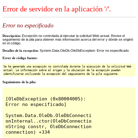
Error de servidor en la aplicación '/'.
Error no especificado
Descripción:
Excepción no controlada al ejecutar la solicitud Web actual. Revise el
seguimiento de la pila para obtener más información acerca del error y dónde se originó
en el código.
Detalles de la excepción:
System.Data.OleDb.OleDbException: Error no especificado
Error de código fuente:
Se ha generado una excepción no controlada durante la ejecución de la solicitud Web
actual. La información sobre el origen y la ubicación de la excepción pueden
identificarse utilizando la excepción del seguimiento de la pila siguiente.
Seguimiento de la pila:
[OleDbException (0x80004005): 
Error no especificado]

System.Data.OleDb.OleDbConnecti
onInternal..ctor(OleDbConnectio
nString constr, OleDbConnection 
connection) +334
