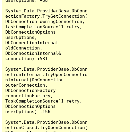
userOptions) +38

System.Data.ProviderBase.DbConn
ectionFactory.TryGetConnection(
DbConnection owningConnection, 
TaskCompletionSource`1 retry, 
DbConnectionOptions 
userOptions, 
DbConnectionInternal 
oldConnection, 
DbConnectionInternal& 
connection) +531

System.Data.ProviderBase.DbConn
ectionInternal.TryOpenConnectio
nInternal(DbConnection 
outerConnection, 
DbConnectionFactory 
connectionFactory, 
TaskCompletionSource`1 retry, 
DbConnectionOptions 
userOptions) +156

System.Data.ProviderBase.DbConn
ectionClosed.TryOpenConnection(