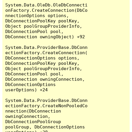
System.Data.OleDb.OleDbConnecti
onFactory.CreateConnection(DbCo
nnectionOptions options, 
DbConnectionPoolKey poolKey, 
Object poolGroupProviderInfo, 
DbConnectionPool pool, 
DbConnection owningObject) +92

System.Data.ProviderBase.DbConn
ectionFactory.CreateConnection(
DbConnectionOptions options, 
DbConnectionPoolKey poolKey, 
Object poolGroupProviderInfo, 
DbConnectionPool pool, 
DbConnection owningConnection, 
DbConnectionOptions 
userOptions) +24

System.Data.ProviderBase.DbConn
ectionFactory.CreateNonPooledCo
nnection(DbConnection 
owningConnection, 
DbConnectionPoolGroup 
poolGroup, DbConnectionOptions 