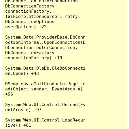
DbConnection outerConnection, 
DbConnectionFactory 
connectionFactory, 
TaskCompletionSource`1 retry, 
DbConnectionOptions 
userOptions) +22

System.Data.ProviderBase.DbConn
ectionInternal.OpenConnection(D
bConnection outerConnection, 
DbConnectionFactory 
connectionFactory) +19

System.Data.OleDb.OleDbConnecti
on.Open() +43

DSemp.enviaMailProducto.Page_Lo
ad(Object sender, EventArgs e) 
+96

System.Web.UI.Control.OnLoad(Ev
entArgs e) +97

System.Web.UI.Control.LoadRecur
sive() +61
