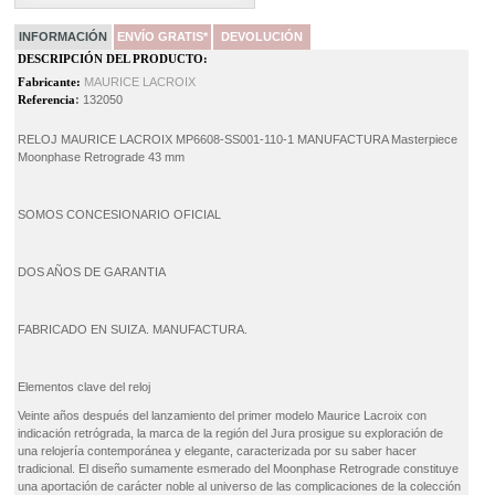
INFORMACIÓN
ENVÍO GRATIS*
DEVOLUCIÓN
DESCRIPCIÓN DEL PRODUCTO:
Fabricante:
MAURICE LACROIX
Referencia
:
132050
RELOJ MAURICE LACROIX MP6608-SS001-110-1 MANUFACTURA Masterpiece
Moonphase Retrograde 43 mm
SOMOS CONCESIONARIO OFICIAL
DOS AÑOS DE GARANTIA
FABRICADO EN SUIZA. MANUFACTURA.
Elementos clave del reloj
Veinte años después del lanzamiento del primer modelo Maurice Lacroix con
indicación retrógrada, la marca de la región del Jura prosigue su exploración de
una relojería contemporánea y elegante, caracterizada por su saber hacer
tradicional. El diseño sumamente esmerado del Moonphase Retrograde constituye
una aportación de carácter noble al universo de las complicaciones de la colección