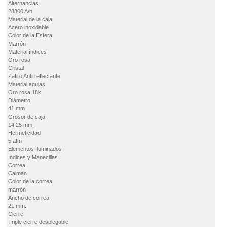
Alternancias
28800 A/h
Material de la caja
Acero inoxidable
Color de la Esfera
Marrón
Material índices
Oro rosa
Cristal
Zafiro Antirreflectante
Material agujas
Oro rosa 18k
Diámetro
41 mm
Grosor de caja
14.25 mm.
Hermeticidad
5 atm
Elementos Iluminados
Índices y Manecillas
Correa
Caimán
Color de la correa
marrón
Ancho de correa
21 mm.
Cierre
Triple cierre desplegable